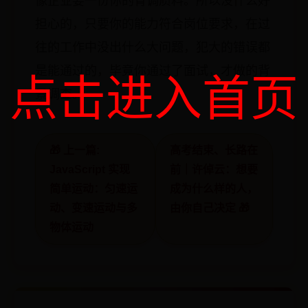
像企业要一份你的背调质料。所以没什么好
担心的，只要你的能力符合岗位要求，在过
往的工作中没出什么大问题，犯大的错误都
是能通过的，毕竟你通过了面试，才做的背
点击进入首页
景调查。
🎁 上一篇:
高考结束、长路在
JavaScript 实现
前｜许倬云：想要
简单运动：匀速运
成为什么样的人，
动、变速运动与多
由你自己决定 🎁
物体运动