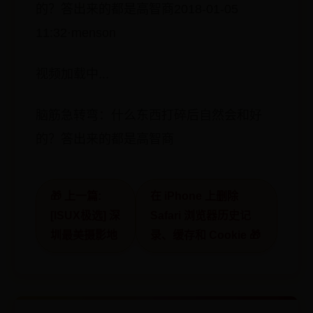
的？答出来的都是高智商2018-01-05
11:32·menson
视频加载中...
脑筋急转弯：什么东西打碎后自然会和好
的？答出来的都是高智商
🎁 上一篇:
在 iPhone 上删除
[ISUX极选] 深
Safari 浏览器历史记
圳最美摄影地
录、缓存和 Cookie 🎁