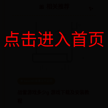
🎀 相关推荐
点击进入首页
🎯 best365体育正不正规
战雷游戏多少g 游戏下载及安装教
程