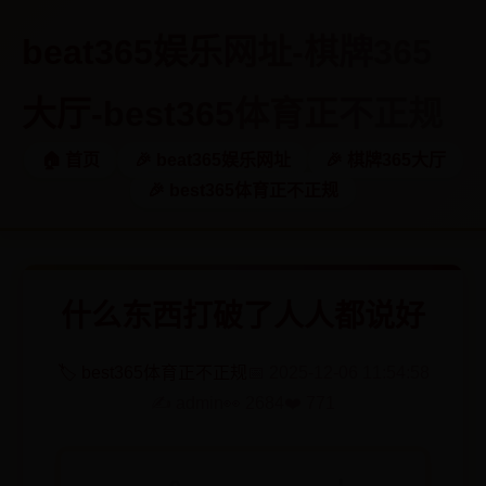
beat365娱乐网址-棋牌365
大厅-best365体育正不正规
🏠 首页
🎉 beat365娱乐网址
🎉 棋牌365大厅
🎉 best365体育正不正规
什么东西打破了人人都说好
🏷️ best365体育正不正规
📅 2025-12-06 11:54:58
✍️ admin
👀 2684
❤️ 771